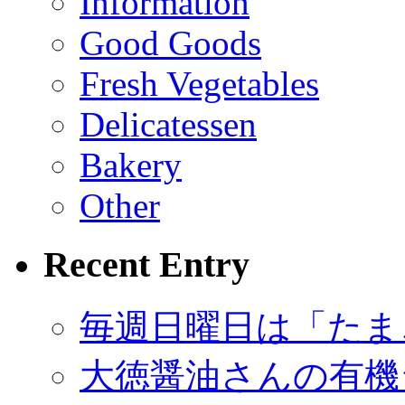
Information
Good Goods
Fresh Vegetables
Delicatessen
Bakery
Other
Recent Entry
毎週日曜日は「たま
大徳醤油さんの有機