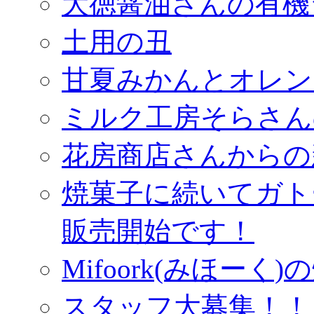
大徳醤油さんの有機
土用の丑
甘夏みかんとオレン
ミルク工房そらさん
花房商店さんからの
焼菓子に続いてガト
販売開始です！
Mifoork(みほー
スタッフ大募集！！